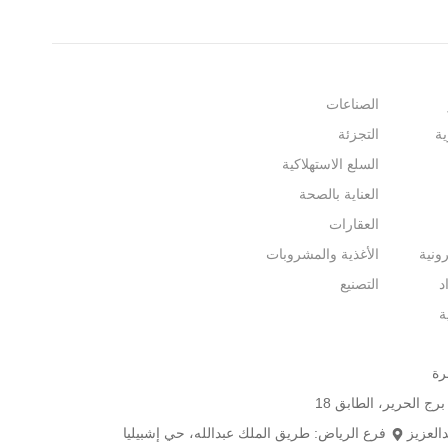
الصناعات
ية
التجزئة
السلع الاستهلاكية
العناية بالصحة
العقارات
رونية
الأغذية والمشروبات
د
التصنيع
ة
ج الحرير، الطابق 18
العزيز
فرع الرياض: طريق الملك عبدالله، حي إشبيليا