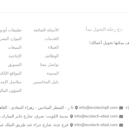
دع رحلة التحول تبدأ
الأسئلة الشائعة
تطبيقات أودو
الخدمات
الموارد البشر
العملاء
المبيعات
الوظائف
الإنتاجية
تواصل معنا
التسويق
المدونة
المواقع الإلكت
دليل المحاسبين
سلاسل الإمدا
الشؤون المالي
+
info@ecotechq8.com
5 ر - الشطر السادس - زهراء المعادي - القاهرة
info@ecotech-efad.com
مدينة الكويت: شرق، شارع جابر المبارك، بر
info@ecotech-efad.com
فرع جدة: شارع حراء عند طريق الملك عبد