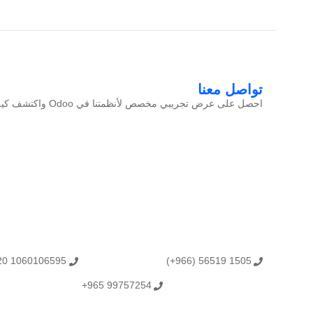
تواصل معنا
احصل على عرض تجريبي مخصص لأنظمتنا في Odoo واكتشف كيف يمكنها تحويل أعمالك!
20 1060106595
(+966) 56519 1505
+965 99757254