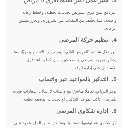
3. سير عمل أكثر كفاءة
لفرق التمريض
البرنامج يمنح فرق التمريض تحديثات لحظية، وخطط رعاية
واضحة، مما يخفّف من التنقلات غير الضرورية، ويعزز تنسيق
الرعاية.
4. تنظيم حركة المرضى
من خلال شاشة “المريض التالي”، يتم ترتيب الانتظار بصريًا، مما
يحسّن تجربة المرضى والمصاحبين لهم، كما يساعد فرق
الاستقبال على إدارة الوقت.
5. التذكير بالمواعيد عبر واتساب
يوفر البرنامج تكاملًا مباشرًا مع واتساب لإرسال، إشعارات فورية
للمرضى: تأكيد الموعد، التذكير، أو تحديثات الوصفة الطبية.
6. إدارة شكاوى المرضى
كل شكوى يتم توثيقها، تصنيفها، ومتابعتها لحين الحل. علاوة على