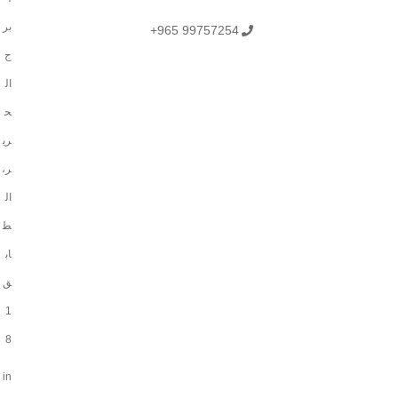
بر
+965 99757254
ج
ال
ح
ري
ر،
ال
ط
اب
ق
1
8
in