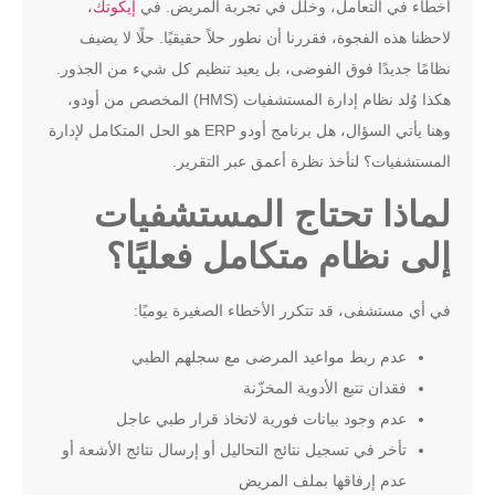
أخطاء في التعامل، وخلل في تجربة المريض. في
إيكوتك
،
لاحظنا هذه الفجوة، فقررنا أن نطور حلاً حقيقيًا. حلًا لا يضيف
نظامًا جديدًا فوق الفوضى، بل يعيد تنظيم كل شيء من الجذور.
هكذا وُلد نظام إدارة المستشفيات (HMS) المخصص من
أودو
،
وهنا يأتي السؤال،
هل برنامج أودو ERP هو الحل المتكامل لإدارة
المستشفيات؟ لنأخذ نظرة أعمق عبر التقرير.
لماذا تحتاج المستشفيات
إلى نظام متكامل فعليًا؟
في أي مستشفى، قد تتكرر الأخطاء الصغيرة يوميًا:
عدم ربط مواعيد المرضى مع سجلهم الطبي
فقدان تتبع الأدوية المخزّنة
عدم وجود بيانات فورية لاتخاذ قرار طبي عاجل
تأخر في تسجيل نتائج التحاليل أو إرسال نتائج الأشعة أو
عدم إرفاقها بملف المريض