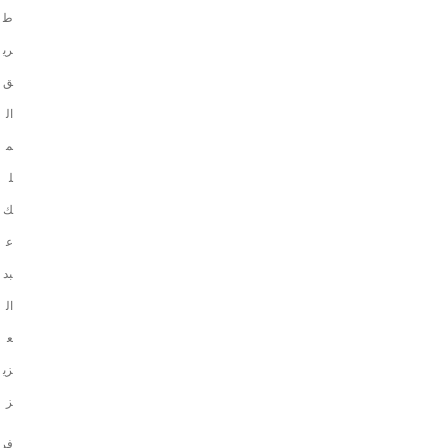
ط
ري
ق
ال
م
ل
ك
ع
بد
ال
ع
زي
ز
فر