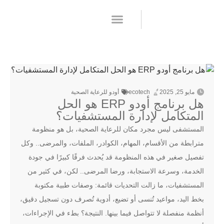
تطبيقات أودو
طلب عرض سعر
الأسئلة الشائعة
مايو 25, 2025
ecotech
أودو للرعاية الصحية
هل برنامج أودو ERP هو الحل
المتكامل لإدارة المستشفيات؟
المستشفى ليس مجرد مكان للرعاية الصحية، بل هو منظومة
مترابطة من الأقسام، المهام، الكوادر، الملفات، والمرضى.. وكل
تفصيل صغير في هذه المنظومة قد يُحدث فرقًا كبيرًا في جودة
الخدمة، وسرعة الاستجابة، ورضا المرضى.. لكن، في كثير من
المستشفيات، ما زالت التحديات قائمة: وصفات طبية مكتوبة
بخط اليد، مواعيد تُنسى أو تضيع، أدوية تُصرف دون تسجيل دقيق،
أنظمة منفصلة لا تتواصل فيما بينها. النتيجة؟ بطء في الإجراءات،