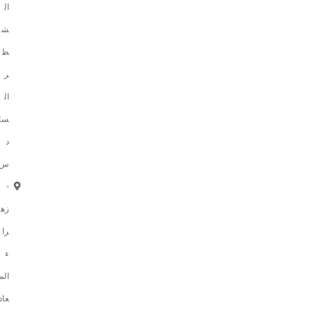
ال
ش
ط
ر
ال
سا
د
س
-
زه
را
ء
الم
عاد